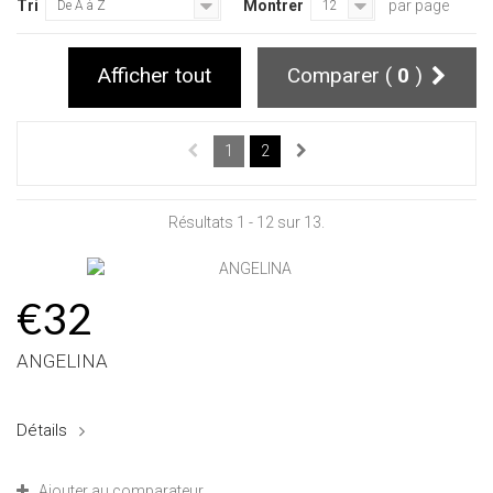
Tri
Montrer
par page
De A à Z
12
Afficher tout
Comparer (
0
)
1
2
Résultats 1 - 12 sur 13.
€32
ANGELINA
Détails
Ajouter au comparateur