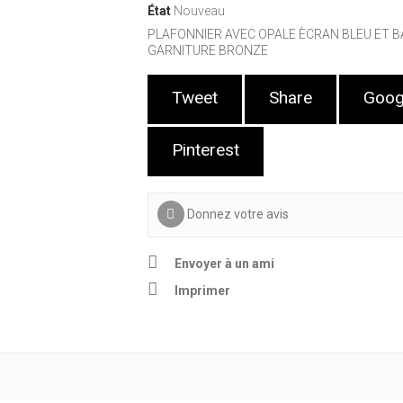
État
Nouveau
PLAFONNIER AVEC OPALE ÈCRAN BLEU ET 
GARNITURE BRONZE
Tweet
Share
Goog
Pinterest
Donnez votre avis
Envoyer à un ami
Imprimer