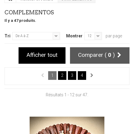
COMPLEMENTOS
Il y a 47 produits.
Tri
Montrer
par page
De A à Z
12
Afficher tout
Comparer (
0
)
1
2
3
4
Résultats 1 - 12 sur 47.