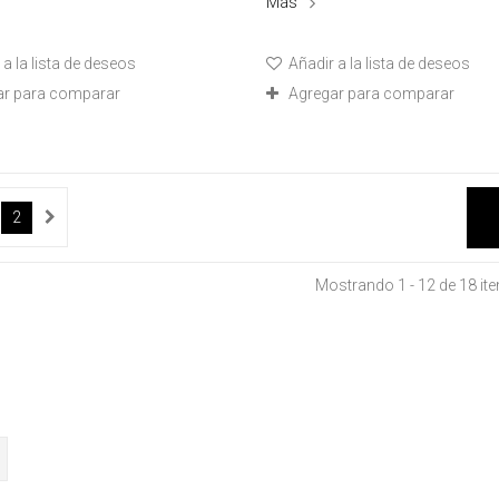
Más
a la lista de deseos
Añadir a la lista de deseos
ar para comparar
Agregar para comparar
2
Mostrando 1 - 12 de 18 it