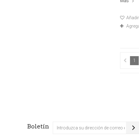
Más
Añadir 
Agreg
1
Boletín