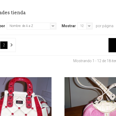
ades tienda
por
Mostrar
por página
Nombre: de A a Z
12
2
Mostrando 1 - 12 de 18 it