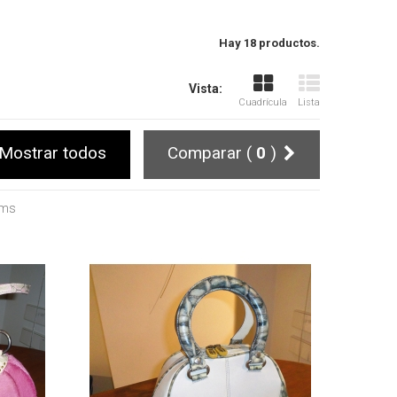
Hay 18 productos.
Vista:
Cuadrícula
Lista
Mostrar todos
Comparar (
0
)
ems