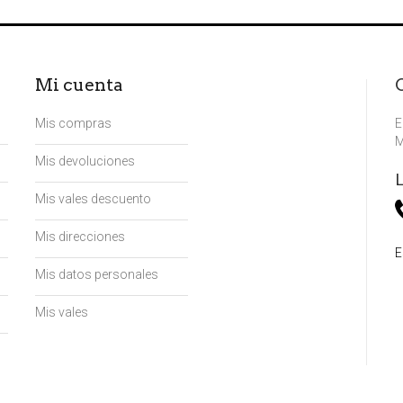
Mi cuenta
Mis compras
E
M
Mis devoluciones
Mis vales descuento
Mis direcciones
E
Mis datos personales
n
Mis vales