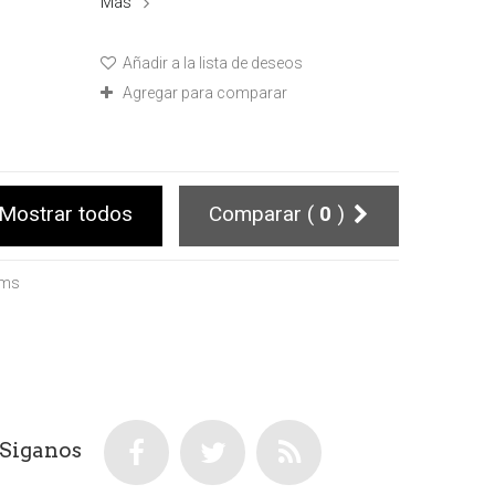
Más
Añadir a la lista de deseos
Agregar para comparar
Mostrar todos
Comparar (
0
)
ems
Siganos