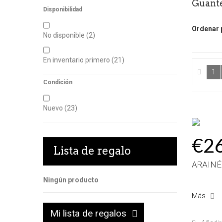
Guant
Disponibilidad
Ordenar 
No disponible
(2)
En inventario primero
(21)
1
Condición
Nuevo
(23)
€2
Lista de regalo
ARAINÉ
Ningún producto
Más
Mi lista de regalos