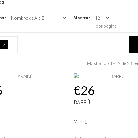
es
por
Mostrar
por página
2
Mostrando 1 - 12 de 23 it
6
€26
BARRÚ
Más