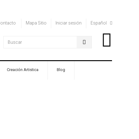
ontacto
Mapa Sitio
Iniciar sesión
Español
0
Creación Artistica
Blog