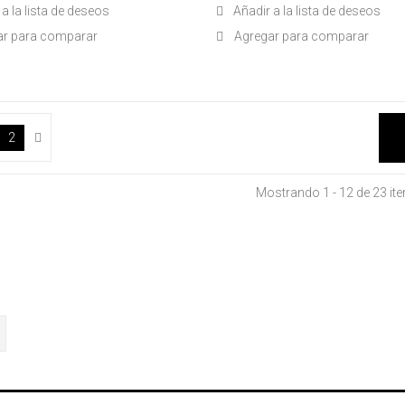
a la lista de deseos
Añadir a la lista de deseos
ar para comparar
Agregar para comparar
2
Mostrando 1 - 12 de 23 it