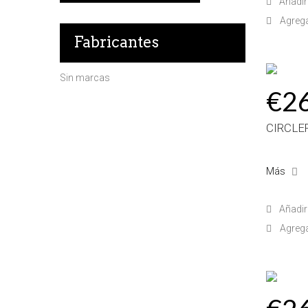
Añadir 
Agreg
Fabricantes
Sin marcas
€2
CIRCLE
Más
Añadir 
Agreg