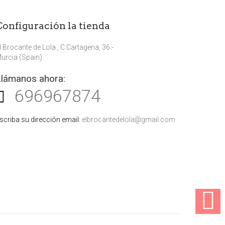
Configuración la tienda
l Brocante de Lola , C Cartagena, 36 -
urcia (Spain)
Llámanos ahora:
696967874
scriba su dirección email:
elbrocantedelola@gmail.com