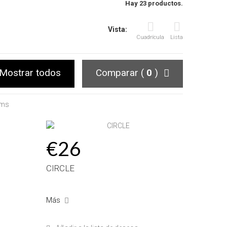
Hay 23 productos.
Vista:
Cuadrícula
Lista
Mostrar todos
Comparar (
0
)
ems
€26
CIRCLE
Más