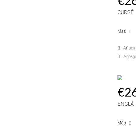
€2
CURSÉ
Más
Añadir 
Agreg
€2
ENGLÁ
Más