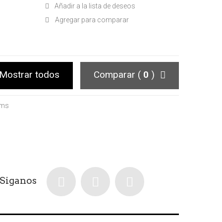
Añadir a la lista de deseos
Agregar para comparar
Mostrar todos
Comparar (
0
)
ems
Siganos